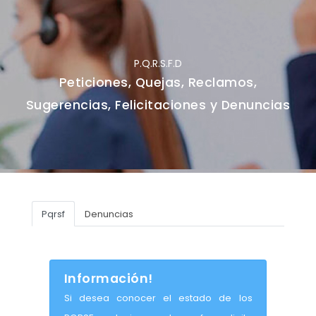
P.Q.R.S.F.D
Peticiones, Quejas, Reclamos,
Sugerencias, Felicitaciones y Denuncias
Pqrsf
Denuncias
Información!
Si desea conocer el estado de los