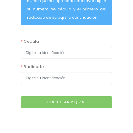
PQRSF que ha ingresado, por favor digite
su número de cédula y el número del
radicado de su pqrsf a continuación:
*
Cedula
*
Radicado
CONSULTAR P.Q.R.S.F