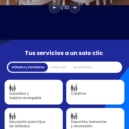
1
/
10
Tus servicios a un solo clic
.
Afiliados y familiares
Empresas
No afiliados
Subsidios y
Créditos
tarjeta recargable
Educación para hijos
Deportes, bienestar
de afiliados
y recreación